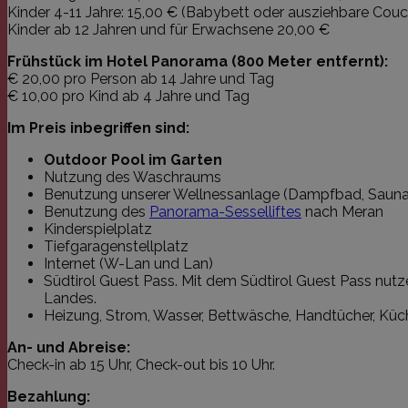
Kinder 4-11 Jahre: 15,00 € (Babybett oder ausziehbare Couc
Name
Kinder ab 12 Jahren und für Erwachsene 20,00 €
Name
Domäne
Ablau
_icl_visitor_lang_js
Name
Domän
Frühstück im Hotel Panorama (800 Meter entfernt):
_ga
.franziskus.it
2 J
€ 20,00 pro Person ab 14 Jahre und Tag
YSC
.youtu
€ 10,00 pro Kind ab 4 Jahre und Tag
VISITOR_INFO1_LIVE
.youtu
Im Preis inbegriffen sind:
_gid
.franziskus.it
1 
Outdoor Pool im Garten
Nutzung des Waschraums
_gat
.franziskus.it
1 M
Benutzung unserer Wellnessanlage (Dampfbad, Sauna, 
Benutzung des
Panorama-Sesselliftes
nach Meran
Kinderspielplatz
Tiefgaragenstellplatz
Internet (W-Lan und Lan)
Südtirol Guest Pass. Mit dem Südtirol Guest Pass nutzen
Landes.
Heizung, Strom, Wasser, Bettwäsche, Handtücher, Küch
An- und Abreise:
Check-in ab 15 Uhr, Check-out bis 10 Uhr.
Bezahlung: