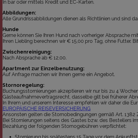
In bar oder mittels Kredit und EC-Karten.
Abbildungen:
Alle Grundrissabbildungen dienen als Richtlinien und sind da
Hunde
Gerne können Sie Ihren Hund nach vorheriger Absprache mitbr
Ihren Liebling berechnen wir € 15,00 pro Tag, ohne Futter. B
Zwischenreinigung:
Nach Absprache ab € 12,00.
Apartment zur Einzelbenutzung:
Auf Anfrage machen wir Ihnen gerne ein Angebot.
Stornoregelung:
Buchungsstornierungen akzeptieren wir nur bis zu 4 Wochen 
Gästeaufnahmevertragsrecht, dasselbe gilt bei früherer Abre
In Ihrem und unserem Interesse empfehlen wir daher die Eu
EUROPÄISCHE REISEVERSICHERUNG
Ansonsten gelten die Stornobedingungen gemäß Art. 1382 
Bei Stornierungen seitens des Gastes bzw. des Bestellers 
Bezahlung der folgenden Stornogebühren verpflichtet:
Stornierung bis spätestens 15 Tage vor dem Ankunftst