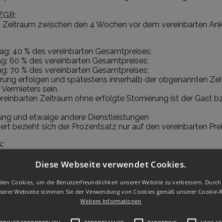
ZGB:
im Zeitraum zwischen den 4 Wochen vor dem vereinbarten Anku
ag: 40 % des vereinbarten Gesamtpreises;
g: 60 % des vereinbarten Gesamtpreises;
ag: 70 % des vereinbarten Gesamtpreises;
klärung erfolgen und spätestens innerhalb der obgenannten Z
Vermieters sein.
inbarten Zeitraum ohne erfolgte Stornierung ist der Gast bz
legung und etwaige andere Dienstleistungen
rt bezieht sich der Prozentsatz nur auf den vereinbarten Prei
:
dieser/sind diese bzw. der Besteller zur Bezahlung des Preis
icht in Anspruch genommenen Dienstleistungen verpflichtet.
Diese Webseite verwendet Cookies.
den Cookies, um die Benutzerfreundlichkeit unserer Website zu verbessern. Durch 
erer Webseite stimmen Sie der Verwendung von Cookies gemäß unserer Cookie-Ri
Weitere Informationen
Tirol