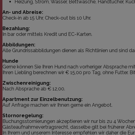
Heizung, Strom, Wasser, Bettwäsche, Handtücher, Küch
An- und Abreise:
Check-in ab 15 Uhr, Check-out bis 10 Uhr.
Bezahlung:
In bar oder mittels Kredit und EC-Karten.
Abbildungen:
Alle Grundrissabbildungen dienen als Richtlinien und sind da
Hunde
Gerne können Sie Ihren Hund nach vorheriger Absprache mitbr
Ihren Liebling berechnen wir € 15,00 pro Tag, ohne Futter. B
Zwischenreinigung:
Nach Absprache ab € 12,00.
Apartment zur Einzelbenutzung:
Auf Anfrage machen wir Ihnen gerne ein Angebot.
Stornoregelung:
Buchungsstornierungen akzeptieren wir nur bis zu 4 Wochen 
Gästeaufnahmevertragsrecht, dasselbe gilt bei früherer Abre
In Ihrem und unserem Interesse empfehlen wir daher die Eu