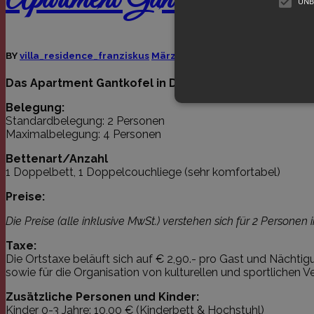
UNB
BY
villa_residence_franziskus
März 19, 2019
Das Apartment Gantkofel in Dorf Tirol liegt im 1. St
Belegung:
Standardbelegung: 2 Personen
Maximalbelegung: 4 Personen
Unbedingt erforderliche Cookie
Bettenart/Anzahl
unbedingt erforderlichen Cooki
1 Doppelbett, 1 Doppelcouchliege (sehr komfortabel)
Name
Domä
Preise:
_icl_current_language
franzi
Die Preise
(alle inklusive MwSt.) verstehen sich für 2 Personen
Taxe:
PHPSESSID
franzi
Die Ortstaxe beläuft sich auf € 2,90.- pro Gast und Nächti
sowie für die Organisation von kulturellen und sportlichen 
Zusätzliche Personen und Kinder:
Kinder 0-3 Jahre: 10,00 € (Kinderbett & Hochstuhl)