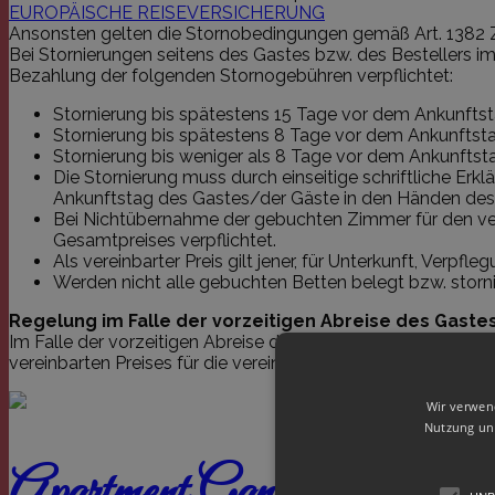
EUROPÄISCHE REISEVERSICHERUNG
Ansonsten gelten die Stornobedingungen gemäß Art. 1382 
Bei Stornierungen seitens des Gastes bzw. des Bestellers 
Bezahlung der folgenden Stornogebühren verpflichtet:
Stornierung bis spätestens 15 Tage vor dem Ankunftst
Stornierung bis spätestens 8 Tage vor dem Ankunftsta
Stornierung bis weniger als 8 Tage vor dem Ankunftst
Die Stornierung muss durch einseitige schriftliche Er
Ankunftstag des Gastes/der Gäste in den Händen des 
Bei Nichtübernahme der gebuchten Zimmer für den vere
Gesamtpreises verpflichtet.
Als vereinbarter Preis gilt jener, für Unterkunft, Verpf
Werden nicht alle gebuchten Betten belegt bzw. stornie
Regelung im Falle der vorzeitigen Abreise des Gastes
Im Falle der vorzeitigen Abreise des Gastes/der Gäste ist 
vereinbarten Preises für die vereinbarten restlichen aber n
Wir verwen
Nutzung uns
Apartment Gantkofel Dorf 