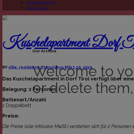
Anfrage & Buchen
online zahlen
Kuschelapartment Dorf T
Our Archive
Welcome to your 
BY
villa_residence_franziskus
März 20, 2019
Das Kuschelapartment in Dorf Tirol verfügt über eine
or delete them, 
Belegung: 2 Personen
Bettenart/Anzahl
1 Doppelbett
Preise:
Die Preise (alle inklusive MwSt.) verstehen sich für 2 Persone