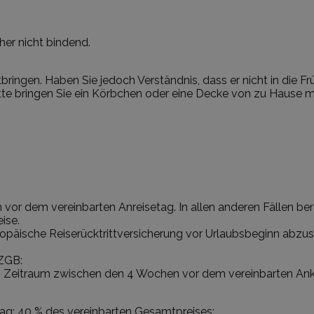
her nicht bindend.
ingen. Haben Sie jedoch Verständnis, dass er nicht in die Fr
itte bringen Sie ein Körbchen oder eine Decke von zu Hause mi
vor dem vereinbarten Anreisetag. In allen anderen Fällen be
ise.
ropäische Reiserücktrittversicherung vor Urlaubsbeginn abzu
ZGB:
im Zeitraum zwischen den 4 Wochen vor dem vereinbarten Anku
ag: 40 % des vereinbarten Gesamtpreises;