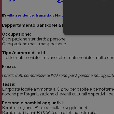
BY
villa_residence_franziskus
Marzo 19, 2019
L’appartamento Gantkofel a Dorf Tirol si trova al prim
Occupazione:
Occupazione standard: 2 persone
Occupazione massima: 4 persone
I cookie strettamente necessari c
Tipo/numero di letti
può essere utilizzato correttamen
1 letto matrimoniale, 1 divano letto matrimoniale (molto c
Nome
Domin
Prezzi:
_icl_current_language
franzi
I prezzi
(tutti comprensivi di IVA) sono per 2 persone nell’appart
Tassa:
L’imposta locale ammonta a € 2,90 per ospite e pernottamento.
PHPSESSID
franzi
nonché per l’organizzazione di eventi culturali e sportivi. I ba
Persone e bambini aggiuntivi:
Bambini 0-3 anni: € 10,00 (culla e seggiolone)
Bambini 4-11 anni: € 15,00 (culla o lettino estraibile)