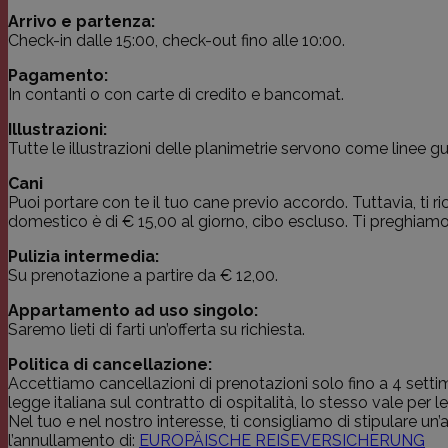
Arrivo e partenza:
Check-in dalle 15:00, check-out fino alle 10:00.
Pagamento:
In contanti o con carte di credito e bancomat.
Illustrazioni:
Tutte le illustrazioni delle planimetrie servono come linee g
Cani
Puoi portare con te il tuo cane previo accordo. Tuttavia, ti r
domestico è di € 15,00 al giorno, cibo escluso. Ti preghiam
Pulizia intermedia:
Su prenotazione a partire da € 12,00.
Appartamento ad uso singolo:
Saremo lieti di farti un’offerta su richiesta.
Politica di cancellazione:
Accettiamo cancellazioni di prenotazioni solo fino a 4 settima
legge italiana sul contratto di ospitalità, lo stesso vale per l
Nel tuo e nel nostro interesse, ti consigliamo di stipulare u
l’annullamento di:
EUROPÄISCHE REISEVERSICHERUNG