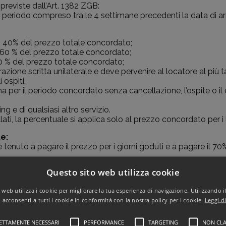
 previste dall’Art. 1382 ZGB:
l periodo compreso tra le 4 settimane precedenti la data di arri
vo: 40% del prezzo totale concordato;
o: 60 % del prezzo totale concordato;
70 % del prezzo totale concordato;
ione scritta unilaterale e deve pervenire al locatore al più tar
 ospiti.
er il periodo concordato senza cancellazione, l’ospite o il c
ng e di qualsiasi altro servizio.
lati, la percentuale si applica solo al prezzo concordato per i 
e:
te è tenuto a pagare il prezzo per i giorni goduti e a pagare il
Questo sito web utilizza cookie
web utilizza i cookie per migliorare la tua esperienza di navigazione. Utilizzando i
acconsenti a tutti i cookie in conformità con la nostra policy per i cookie.
Leggi d
rf Tirol
ETTAMENTE NECESSARI
PERFORMANCE
TARGETING
NON CLA