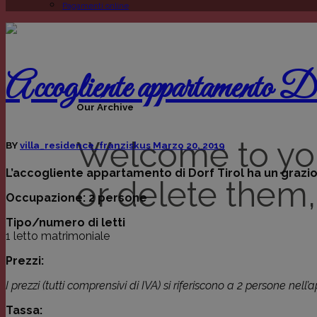
Pagamenti online
Accogliente appartamento D
Our Archive
Welcome to your 
BY
villa_residence_franziskus
Marzo 20, 2019
L’accogliente appartamento di Dorf Tirol ha un grazio
or delete them, 
Occupazione: 2 persone
Tipo/numero di letti
1 letto matrimoniale
Prezzi:
I prezzi (tutti comprensivi di IVA) si riferiscono a 2 persone nel
Tassa: