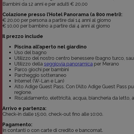
Bambini da 12 anni e per adulti € 20,00
Nome
Nome
Nome
Dominio
Domin
Scade
Colazione presso l’Hotel Panorama (a 800 metri):
_icl_visitor_lang_js
€ 20,00 per persona a partire dai 14 anni al giorno
_ga
YSC
.franziskus.it
.youtu
2 an
€ 10,00 per bambino a partire dai 4 anni al giorno
VISITOR_INFO1_LIVE
.youtu
Il prezzo include
_gid
.franziskus.it
1 gio
Piscina all’aperto nel giardino
Uso del bagno
Utilizzo del nostro centro benessere (bagno turco, saun
_gat
.franziskus.it
1 min
Utilizzo della
seggiovia panoramica
per Merano
Parco giochi per bambini
Parcheggio sotterraneo
Internet (W-Lan e Lan)
Alto Adige Guest Pass. Con l’Alto Adige Guest Pass puoi 
regione.
Riscaldamento, elettricità, acqua, biancheria da letto, 
Arrivo e partenza:
Check-in dalle 15:00, check-out fino alle 10:00.
Pagamento:
In contanti o con carte di credito e bancomat.