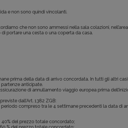
uida e non sono quindi vincolanti.
icordiamo che non sono ammessi nella sala colazioni, nell’area 
o di portare una cesta o una coperta da casa.
ne prima della data di arrivo concordata. In tutti gli altri cas
e partenze anticipate.
n’assicurazione di annullamento viaggio europea prima dell’ini
 previste dall’Art. 1382 ZGB:
l periodo compreso tra le 4 settimane precedenti la data di arri
vo: 40% del prezzo totale concordato;
o: 60 % del prezzo totale concordato;