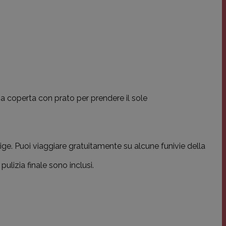
scrizione
ichtige Aktualisierung des am
eter Videos zu verfolgen.
ndet, um eindeutige Benutzer
 wird. Es ist in jeder
lungen für in Websites
er-, Sitzungs- und
men, ob der Website-Besucher
inen eindeutigen Wert für jede
et.
na coperta con prato per prendere il sole
okumentation wird er zur
Websites mit hohem
dige. Puoi viaggiare gratuitamente su alcune funivie della
ulizia finale sono inclusi.