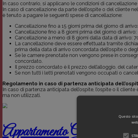
In caso contrario, si applicano le condizioni di cancellazione
In caso di cancellazione da parte dell’ospite o del cliente ne
è tenuto a pagare le seguenti spese di cancellazione:
Cancellazione fino a 15 giorni prima del giorno di arri
Cancellazione fino a 8 giorni prima del giorno di arriv
Cancellazione a meno di 8 giorni dalla data di arrivo: 
La cancellazione deve essere effettuata tramite dichiaraz
prima della data di arrivo concordata dell’ospite o degli
Se le camere prenotate non vengono prese in consegna p
concordato.
Il prezzo concordato è il prezzo dell’alloggio, del cateri
Se non tutti i letti prenotati vengono occupati o cancel
Regolamento in caso di partenza anticipata dell’ospit
In caso di partenza anticipata dell’ospite, l’ospite o il clien
ma non utilizzati.
Questo sito 
web 
Appartamento Gantkofel Do
STR