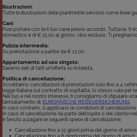
Illustrazioni:
Tutte le illustrazioni delle planimetrie servono come linee g
Cani
Puoi portare con te il tuo cane previo accordo. Tuttavia, ti r
domestico è di € 15,00 al giorno, cibo escluso. Ti preghiam
Pulizia intermedia:
Su prenotazione a partire da € 12,00.
Appartamento ad uso singolo:
Saremo lieti di farti un’offerta su richiesta.
Politica di cancellazione:
Accettiamo cancellazioni di prenotazioni solo fino a 4 settima
legge italiana sul contratto di ospitalità, lo stesso vale per l
Nel tuo e nel nostro interesse, ti consigliamo di stipulare u
l’annullamento di:
EUROPÄISCHE REISEVERSICHERUNG
In caso contrario, si applicano le condizioni di cancellazione
In caso di cancellazione da parte dell’ospite o del cliente ne
è tenuto a pagare le seguenti spese di cancellazione:
Cancellazione fino a 15 giorni prima del giorno di arri
Cancellazione fino a 8 giorni prima del giorno di arriv