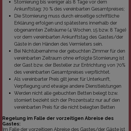
generierte
Stornierung bis weniger als 8 Tage vor dem
und Weise
Ankunftstag: 70 % des vereinbarten Gesamtpreises;
verwendet
die Site s
Die Stornierung muss durch einseitige schriftliche
Ein gutes 
jedoch di
Erklärung erfolgen und spätestens innerhalb der
des Anme
einen Be
obgenannten Zeiträume (4 Wochen, 15 bzw. 8 Tage)
den Seite
vor dem vereinbarten Ankunftstag des Gastes/der
Gäste in den Händen des Vermieters sein.
Bei Nichtübernahme der gebuchten Zimmer für den
vereinbarten Zeitraum ohne erfolgte Stornierung ist
Name
Domäne
Ablaufdatum
Beschreibu
der Gast bzw. der Besteller zur Entrichtung von 70%
_icl_visitor_lang_js
.franziskus.it
1 Tag
Name
Domäne
Ablaufdatum
Beschreibung
des vereinbarten Gesamtpreises verpflichtet.
Als vereinbarter Preis gilt jener, für Unterkunft,
_ga
.franziskus.it
2 Jahre
Dieser Cookie-
Name ist mit
Name
Domäne
Ablaufdatum
Beschre
Verpflegung und etwaige andere Dienstleistungen
Google Universal
Analytics
Werden nicht alle gebuchten Betten belegt bzw.
YSC
.youtube.com
Session
Dieses C
verknüpft. Dies ist
von YouT
eine wichtige
storniert bezieht sich der Prozentsatz nur auf den
um Ansi
Aktualisierung des
eingebet
vereinbarten Preis für die nicht belegten Betten
am häufigsten
zu verfo
verwendeten
Analysedienstes
VISITOR_INFO1_LIVE
.youtube.com
6 Monate
Dieses C
Regelung im Falle der vorzeitigen Abreise des
von Google.
von Yout
Gastes:
Dieses Cookie
um die
wird verwendet,
Im Falle der vorzeitigen Abreise des Gastes/der Gäste ist
Benutzer