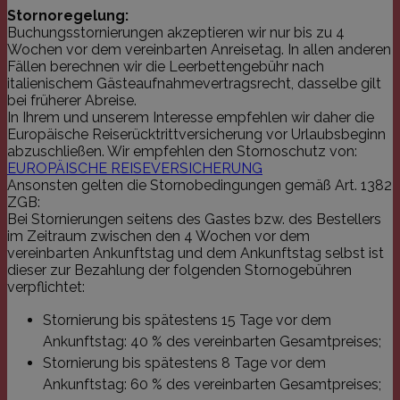
Kontoverwaltung. Ohne die unbedingt
Stornoregelung:
erforderlichen Cookies kann die Website nicht
Buchungsstornierungen akzeptieren wir nur bis zu 4
ordnungsgemäß verwendet werden.
Wochen vor dem vereinbarten Anreisetag. In allen anderen
Name
Domäne
Ablaufdatum
Beschrei
Fällen berechnen wir die Leerbettengebühr nach
italienischem Gästeaufnahmevertragsrecht, dasselbe gilt
_icl_current_language
franziskus.it
1 Tag
Dieser Co
bei früherer Abreise.
einem me
Wordpres
In Ihrem und unserem Interesse empfehlen wir daher die
WPML zug
Europäische Reiserücktrittversicherung vor Urlaubsbeginn
speichert
abzuschließen. Wir empfehlen den Stornoschutz von:
Sprachwer
Website.
EUROPÄISCHE REISEVERSICHERUNG
Cookie al
Ansonsten gelten die Stornobedingungen gemäß Art. 1382
eine Benu
-anforder
ZGB:
und solan
Bei Stornierungen seitens des Gastes bzw. des Bestellers
Lebensda
im Zeitraum zwischen den 4 Wochen vor dem
als unbed
behandel
vereinbarten Ankunftstag und dem Ankunftstag selbst ist
dieser zur Bezahlung der folgenden Stornogebühren
PHPSESSID
franziskus.it
Session
Cookie, 
verpflichtet:
Anwendun
wird, die
Sprache b
Stornierung bis spätestens 15 Tage vor dem
eine all
die zum 
Ankunftstag: 40 % des vereinbarten Gesamtpreises;
Benutzers
Stornierung bis spätestens 8 Tage vor dem
verwende
Normaler
Ankunftstag: 60 % des vereinbarten Gesamtpreises;
sich um e