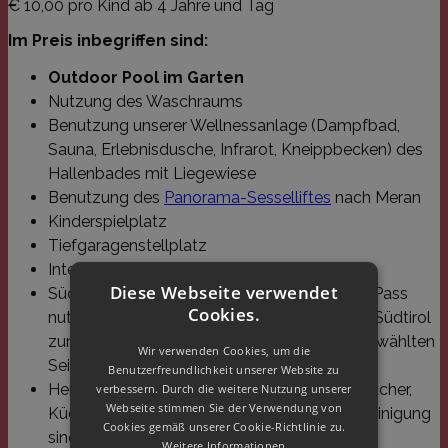
€ 10,00 pro Kind ab 4 Jahre und Tag
Im Preis inbegriffen sind:
Outdoor Pool im Garten
Nutzung des Waschraums
Benutzung unserer Wellnessanlage (Dampfbad,
Sauna, Erlebnisdusche, Infrarot, Kneippbecken) des
Hallenbades mit Liegewiese
Benutzung des
Panorama-Sesselliftes
nach Meran
Kinderspielplatz
Tiefgaragenstellplatz
Internet (W-Lan und Lan)
Diese Webseite verwendet
Südtirol Guest Pass. Mit dem Südtirol Guest Pass
Cookies.
nutzen Sie alle öffentlichen Verkehrsmittel in Südtirol
zum Nulltarif. Sie haben freie Fahrt mit ausgewählten
Wir verwenden Cookies, um die
Seilbahnen des Landes.
Benutzerfreundlichkeit unserer Website zu
Heizung, Strom, Wasser, Bettwäsche, Handtücher,
verbessern. Durch die weitere Nutzung unserer
Webseite stimmen Sie der Verwendung von
Küchentücher (einmal pro Woche) und Endreinigung
Cookies gemäß unserer Cookie-Richtlinie zu.
sind inklusive.
Weitere Informationen