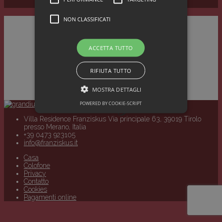
Pagamenti online
NON CLASSIFICATI
ACCETTA TUTTO
RIFIUTA TUTTO
Immagini
MOSTRA DETTAGLI
POWERED BY COOKIE-SCRIPT
Villa Residence Franziskus Via principale 63, 39019 Tirolo
Strettamente necessari
Performance
presso Merano, Italia
+39 0473 923105
Targeting
Non classificati
info@franziskus.it
Casa
I cookie strettamente necessari consentono le
Colofone
funzionalità principali del sito web come
Privacy
l'accesso dell'utente e la gestione dell'account. Il
Contatto
sito web non può essere utilizzato
Cookies
correttamente senza i cookie strettamente
Pagamenti online
necessari.
Nome
Dominio
Scadenza
Descrizione