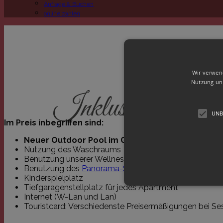
Anfrage & Buchen
online zahlen
Wir verwen
Nutzung uns
Inklusivleistunge
UNB
Im Preis inbegriffen sind:
Neuer Outdoor Pool im Garten
Nutzung des Waschraums
Benutzung unserer Wellnessanlage (Dampfbad, Sauna, 
Benutzung des
Panorama-Sesselliftes
nach Meran
Kinderspielplatz
Tiefgaragenstellplatz für jedes Apartment
Internet (W-Lan und Lan)
Touristcard: Verschiedenste Preisermäßigungen bei Se
Unbedingt erforderliche Cookie