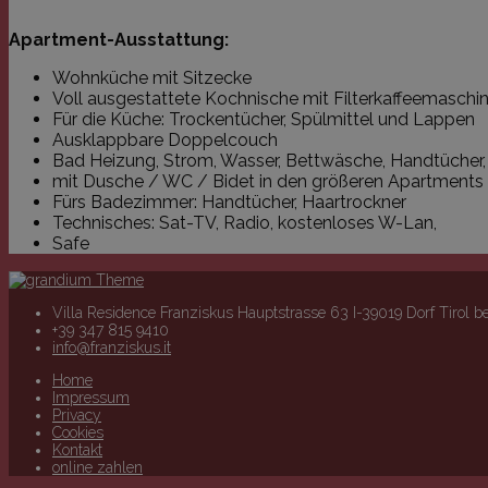
unbedingt erforderlichen Cooki
Apartment-Ausstattung:
Name
Domä
_icl_current_language
franzi
Wohnküche mit Sitzecke
Voll ausgestattete Kochnische mit Filterkaffeemasch
Für die Küche: Trockentücher, Spülmittel und Lappen
Ausklappbare Doppelcouch
PHPSESSID
franzi
Bad Heizung, Strom, Wasser, Bettwäsche, Handtücher, 
mit Dusche / WC / Bidet in den größeren Apartment
Fürs Badezimmer: Handtücher, Haartrockner
Technisches: Sat-TV, Radio, kostenloses W-Lan,
Safe
Name
Name
Domäne
Ablau
_icl_visitor_lang_js
Villa Residence Franziskus Hauptstrasse 63 I-39019 Dorf Tirol b
Name
Domän
_ga
.franziskus.it
2 J
+39 347 815 9410
YSC
.youtu
info@franziskus.it
VISITOR_INFO1_LIVE
.youtu
Home
Impressum
Privacy
_gid
.franziskus.it
1 
Cookies
Kontakt
online zahlen
_gat
.franziskus.it
1 M