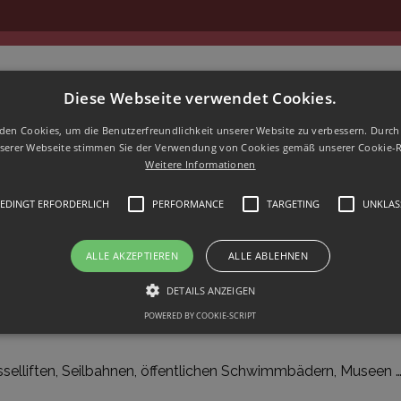
Diese Webseite verwendet Cookies.
den Cookies, um die Benutzerfreundlichkeit unserer Website zu verbessern. Durch 
erer Webseite stimmen Sie der Verwendung von Cookies gemäß unserer Cookie-Ri
Weitere Informationen
n
EDINGT ERFORDERLICH
PERFORMANCE
TARGETING
UNKLASS
ALLE AKZEPTIEREN
ALLE ABLEHNEN
Erlebnisdusche, Infrarot, Kneippbecken) des Hallenbades m
DETAILS ANZEIGEN
POWERED BY COOKIE-SCRIPT
Unbedingt erforderlich
Performance
Targeting
Unklassifizierte
sselliften, Seilbahnen, öffentlichen Schwimmbädern, Museen 
s ermöglichen wesentliche Kernfunktionen der Website wie die Benutzeranmeldung un